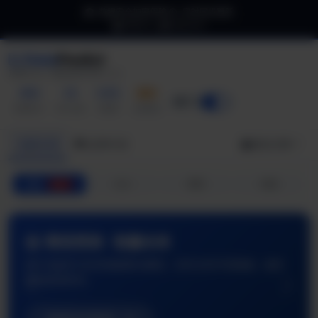
数据安全加密传输
实时同步更新
帮助中心
商务合作
Data
Predict
加拿大28 · 智能预测引擎 v3.0
400
23
5.8%
组合
开启
数据样本
命中次数
准确率
当前模式
加拿大28
台湾PC28
算法引擎
组合
大小
单双
杀组
热门
大数据驱动决策
累积海量历史数据，通过机器学习持续优化算法，提升预测
准确率。