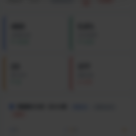
3466003
05:00
5+8+4=17
未中
-
双
480
5.8%
总数据记录
综合准确率
+12.5%
+3.2%
23
377
累计命中
偏差次数
+8
-2.1%
数据统计分析 · 近400期
号码 12
出现 23 次
5.8%
单
7
双
16